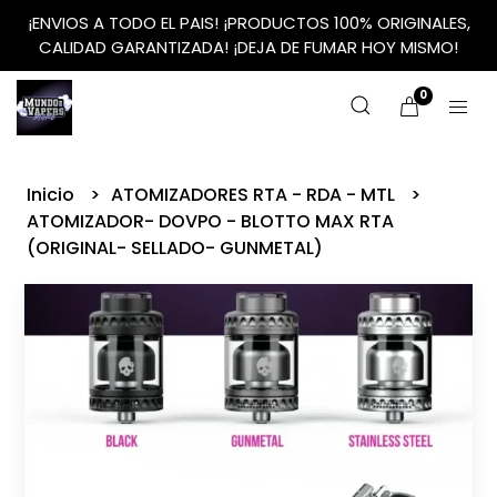
¡ENVIOS A TODO EL PAIS! ¡PRODUCTOS 100% ORIGINALES,
CALIDAD GARANTIZADA! ¡DEJA DE FUMAR HOY MISMO!
0
Inicio
ATOMIZADORES RTA - RDA - MTL
ATOMIZADOR- DOVPO - BLOTTO MAX RTA
(ORIGINAL- SELLADO- GUNMETAL)