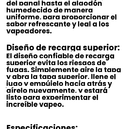
del panal hasta el algodón
humedecido de manera
uniforme, para proporcionar el
sabor refrescante y leal a los
vapeadores.
Diseño de recarga superior:
El diseño confiable de recarga
superior evita los riesgos de
fugas. Simplemente gire la tapa
y abra la tapa superior, llene el
jugo y empújelo hacia atrás y
gírelo nuevamente, y estará
listo para experimentar el
increíble vapeo.
Especificaciones: