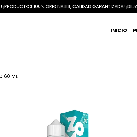
IS! ¡PRODUCTOS 100% ORIGINALES, CALIDAD GARANTIZADA! ¡DEJ
INICIO
P
O 60 ML