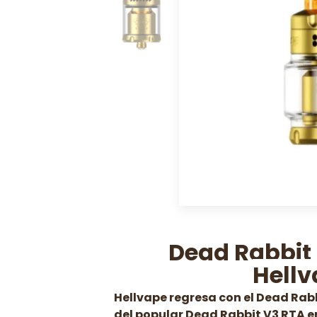
Dead Rabbit 
Hellv
Hellvape regresa con el Dead Rabb
del popular Dead Rabbit V3 RTA en