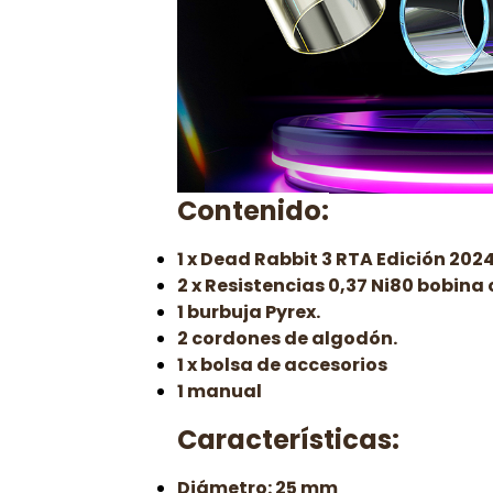
Contenido:
1 x Dead Rabbit 3 RTA Edición 202
2 x Resistencias 0,37 Ni80 bobina 
1 burbuja Pyrex.
2 cordones de algodón.
1 x bolsa de accesorios
1 manual
Características:
Diámetro: 25 mm