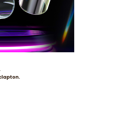
4
clapton.