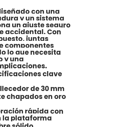
 diseñado con una
adura y un sistema
iona un ajuste seguro
e accidental. Con
epuesto, juntas
 de componentes
do lo que necesita
o y una
mplicaciones.
cificaciones clave
llecedor de 30 mm
te chapados en oro
eración rápida con
n la plataforma
bre sólido