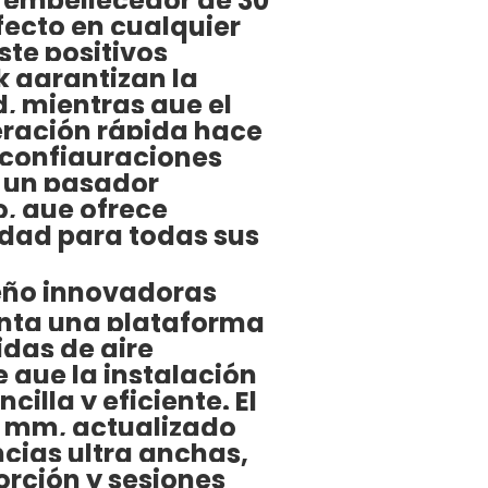
 embellecedor de 30
ecto en cualquier
ste positivos
k garantizan la
 mientras que el
eración rápida hace
e configuraciones
e un pasador
o, que ofrece
lidad para todas sus
.
seño innovadoras
enta una plataforma
idas de aire
 que la instalación
cilla y eficiente. El
0 mm, actualizado
ncias ultra anchas,
rción y sesiones