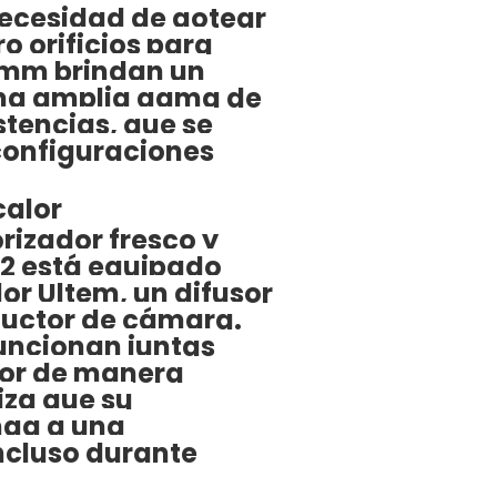
ecesidad de gotear
 orificios para
5 mm brindan un
una amplia gama de
stencias, que se
configuraciones
calor
rizador fresco y
V2 está equipado
or Ultem, un difusor
eductor de cámara.
funcionan juntas
lor de manera
iza que su
nga a una
ncluso durante