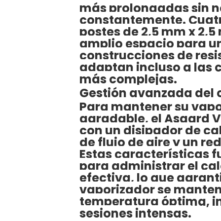
más prolongadas sin n
constantemente. Cuatro
postes de 2,5 mm x 2,
amplio espacio para 
construcciones de resi
adaptan incluso a las 
más complejas.
Gestión avanzada del 
Para mantener su vapo
agradable, el Asgard 
con un disipador de cal
de flujo de aire y un r
Estas características 
para administrar el ca
efectiva, lo que garant
vaporizador se mante
temperatura óptima, i
sesiones intensas.