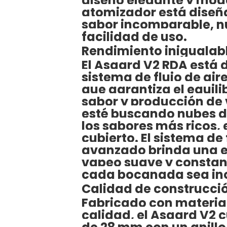
diseño elegante y mod
atomizador está diseñ
sabor incomparable, n
facilidad de uso.
Rendimiento inigualab
El Asgard V2 RDA está 
sistema de flujo de aire
que garantiza el equili
sabor y producción de 
esté buscando nubes d
los sabores más ricos, 
cubierto. El sistema de 
avanzado brinda una e
vapeo suave y constan
cada bocanada sea ino
Calidad de construcció
Fabricado con material
calidad, el Asgard V2 