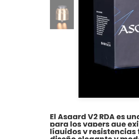
El Asgard V2 RDA es u
para los vapers que ex
líquidos y resistencias