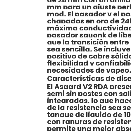
de 28 mm con un anillo
mm para un ajuste perf
mod. El pasador y el po
chapados en oro de 24
máxima conductividad,
pasador squonk de lib
que la transición entr
sea sencilla. Se incluy
positivo de cobre sólid
flexibilidad y confiabi
necesidades de vapeo
Características de di
El Asgard V2 RDA pres
semi sin postes con sal
integradas, lo que hace
de la resistencia sea sen
tanque de liquido de 1
con ranuras de resiste
permite una mejor abso