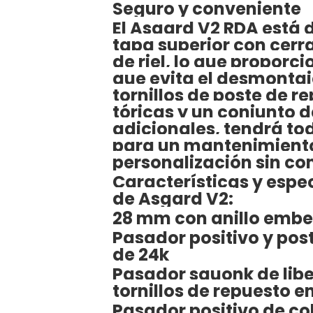
Seguro y conveniente
El Asgard V2 RDA está
tapa superior con cerr
de riel, lo que proporc
que evita el desmontaj
tornillos de poste de r
tóricas y un conjunto
adicionales, tendrá to
para un mantenimient
personalización sin co
Características y espe
de Asgard V2:
28 mm con anillo embe
Pasador positivo y pos
de 24k
Pasador squonk de lib
tornillos de repuesto e
Pasador positivo de co