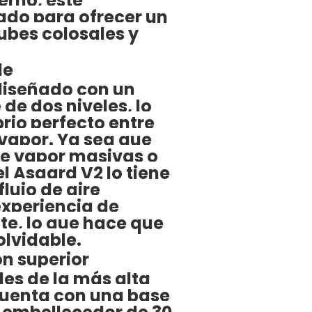
erno, este
ado para ofrecer un
ubes colosales y
le
diseñado con un
 de dos niveles, lo
brio perfecto entre
vapor. Ya sea que
e vapor masivas o
el Asgard V2 lo tiene
flujo de aire
xperiencia de
te, lo que hace que
lvidable.
n superior
es de la más alta
cuenta con una base