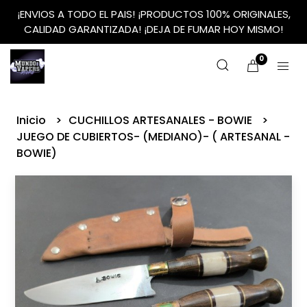
¡ENVIOS A TODO EL PAIS! ¡PRODUCTOS 100% ORIGINALES,
CALIDAD GARANTIZADA! ¡DEJA DE FUMAR HOY MISMO!
0
Inicio
CUCHILLOS ARTESANALES - BOWIE
JUEGO DE CUBIERTOS- (MEDIANO)- ( ARTESANAL -
BOWIE)