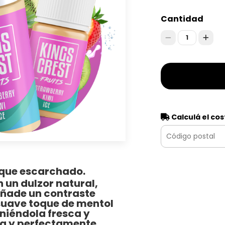
Cantidad
1
Calculá el cos
toque escarchado.
 un dulzor natural,
añade un contraste
 suave toque de mentol
niéndola fresca y
osa y perfectamente