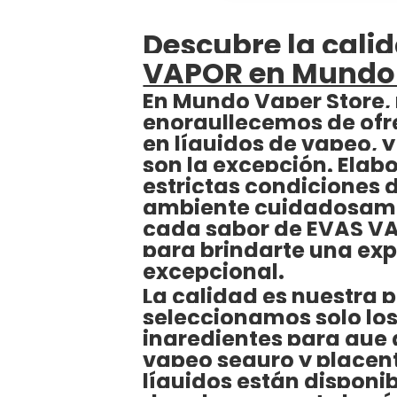
Descubre la cali
VAPOR en Mundo 
En Mundo Vaper Store,
enorgullecemos de ofre
en líquidos de vapeo, 
son la excepción. Elab
estrictas condiciones d
ambiente cuidadosame
cada sabor de EVAS V
para brindarte una ex
excepcional.
La calidad es nuestra p
seleccionamos solo lo
ingredientes para que 
vapeo seguro y placen
líquidos están disponi