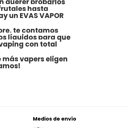
n querer probarlos
frutales hasta
hay un EVAS VAPOR
re, te contamos
os líquidos para que
 vaping con total
é más vapers eligen
ramos!
Medios de envío