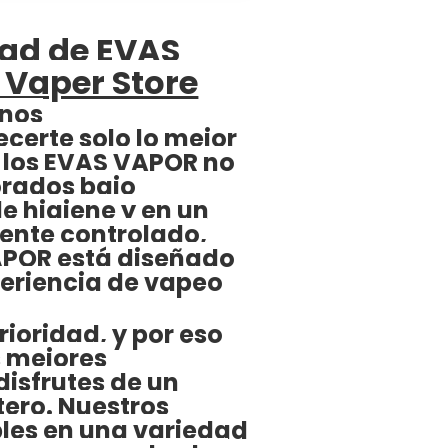
dad de EVAS
Vaper Store
 nos
certe solo lo mejor
y los EVAS VAPOR no
orados bajo
e higiene y en un
nte controlado,
APOR está diseñado
periencia de vapeo
rioridad, y por eso
s mejores
disfrutes de un
tero. Nuestros
bles en una variedad