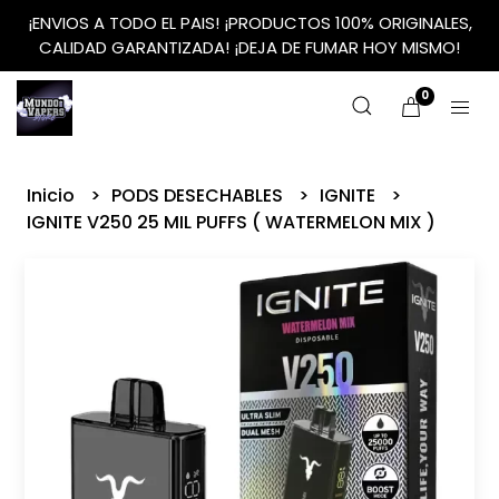
¡ENVIOS A TODO EL PAIS! ¡PRODUCTOS 100% ORIGINALES,
CALIDAD GARANTIZADA! ¡DEJA DE FUMAR HOY MISMO!
0
Inicio
PODS DESECHABLES
IGNITE
IGNITE V250 25 MIL PUFFS ( WATERMELON MIX )