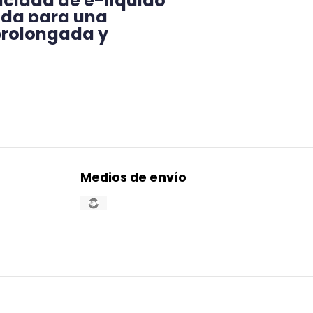
cidad de e-líquido
ada para una
prolongada y
Medios de envío