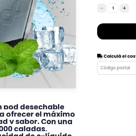
1
Calculá el cos
un pod desechable
a ofrecer el máximo
d y sabor. Con una
,000 caladas,