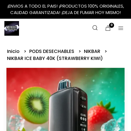
¡ENVIOS A TODO EL PAIS! ¡PRODUCTOS 100% ORIGINALES,
CALIDAD GARANTIZADA! ¡DEJA DE FUMAR HOY MISMO!
0
Inicio
PODS DESECHABLES
NIKBAR
NIKBAR ICE BABY 40K (STRAWBERRY KIWI)