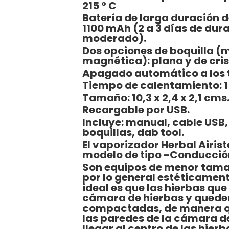
215 ° C
Batería de larga duración d
1100 mAh (2 a 3 días de dur
moderado).
Dos opciones de boquilla (
magnética): plana y de cris
Apagado automático a los 
Tiempo de calentamiento: 
Tamaño: 10,3 x 2,4 x 2,1 cms
Recargable por USB.
Incluye: manual, cable USB, 
boquillas, dab tool.
El vaporizador Herbal Airis
modelo de tipo -Conducci
Son equipos de menor tam
por lo general estéticamen
ideal es que las hierbas que 
cámara de hierbas y quede
compactadas, de manera qu
las paredes de la cámara 
llegar al centro de las hierb