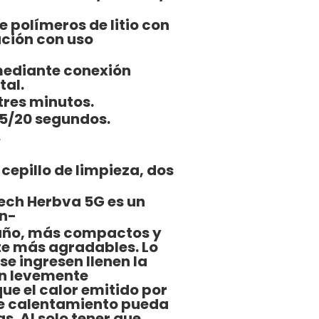
e polímeros de litio con
ación con uso
mediante conexión
tal.
tres minutos.
15/20 segundos.
.
cepillo de limpieza, dos
tech Herbva 5G es un
ón-
año, más compactos y
te más agradables. Lo
se ingresen llenen la
n levemente
e el calor emitido por
de calentamiento pueda
as. Al solo tener que